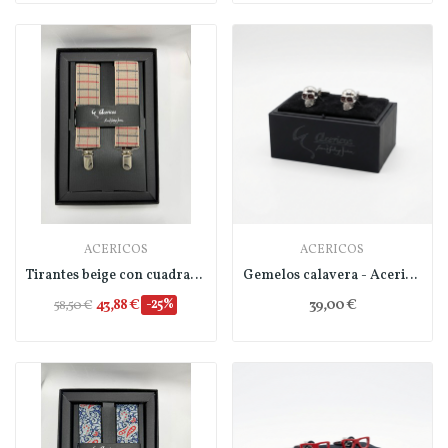
ACERICOS
ACERICOS
Tirantes beige con cuadradros - Acericos
Gemelos calavera - Acericos
43,88 €
-25%
39,00 €
58,50 €