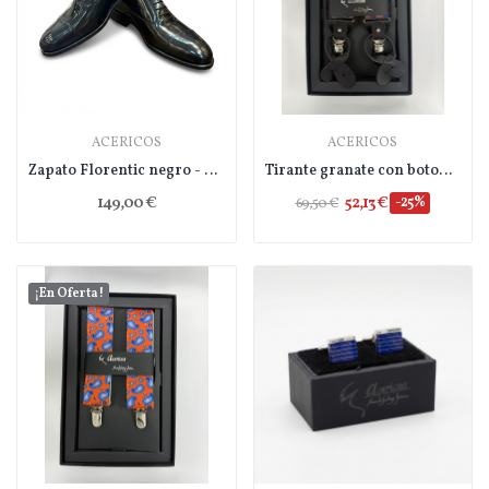
ACERICOS
ACERICOS
Zapato Florentic negro - Acericos
Tirante granate con botonera - Acericos
149,00 €
52,13 €
-25%
69,50 €
¡En Oferta!