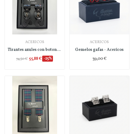
ACERICOS
ACERICOS
Tirantes azules con botonera - Acericos
Gemelos gafas - Acericos
55,88 €
-25%
39,00 €
74,50 €