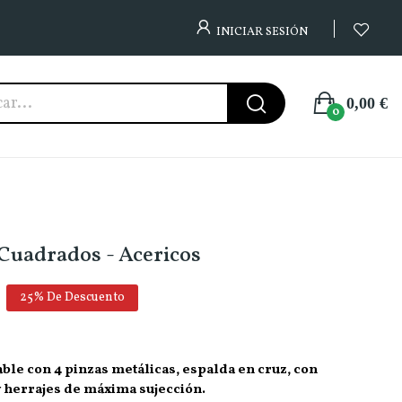
INICIAR SESIÓN
0,00 €
0
Cuadrados - Acericos
25% De Descuento
table con 4 pinzas metálicas, espalda en cruz, con
 herrajes de máxima sujección.