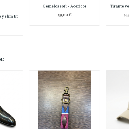
Gemelos soft - Acericos
39,00 €
74,
y slim fit
a: