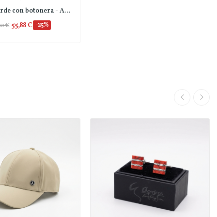
Tirante verde con botonera - Acericos
55,88 €
-25%
50 €