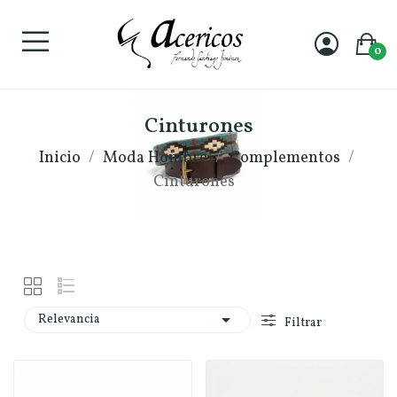
0
Cinturones
Inicio
Moda Hombre
Complementos
Cinturones

Relevancia
Filtrar