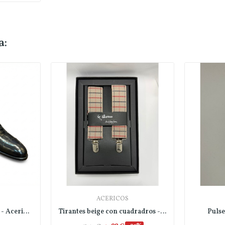
a:
ACERICOS
Zapato Florentic negro - Acericos
Tirantes beige con cuadradros - Acericos
Pulse