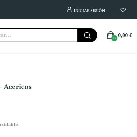
INICIAR SESIÓN
0,00 €
0
- Acericos
oxidable