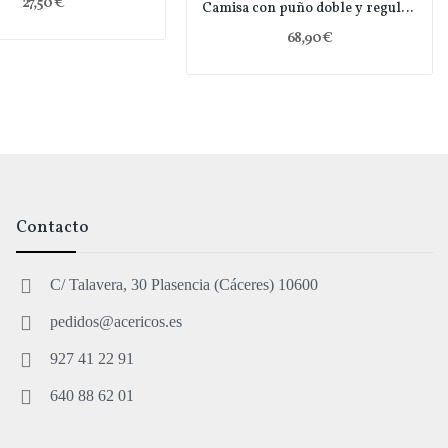
27,50 €
Camisa con puño doble y regular fit
68,90 €
Contacto
C/ Talavera, 30 Plasencia (Cáceres) 10600
pedidos@acericos.es
927 41 22 91
640 88 62 01