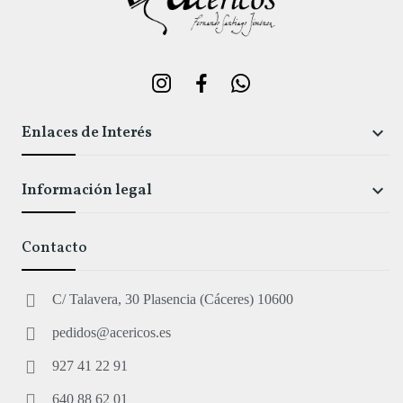
Enlaces de Interés

Información legal

Contacto
C/ Talavera, 30 Plasencia (Cáceres) 10600
pedidos@acericos.es
927 41 22 91
640 88 62 01