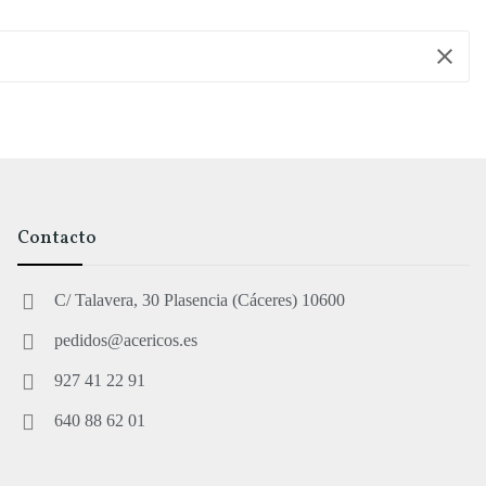
clear
Contacto
C/ Talavera, 30 Plasencia (Cáceres) 10600
pedidos@acericos.es
927 41 22 91
640 88 62 01