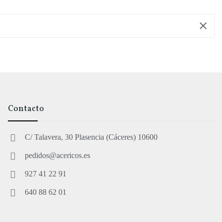
clear
Contacto
C/ Talavera, 30 Plasencia (Cáceres) 10600
pedidos@acericos.es
927 41 22 91
640 88 62 01